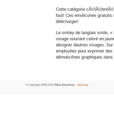
Cette catégorie cÃ©lÃ©britÃ©s
faut! Ces emoticones gratuits 
télécharger!
Le smiley de langlais smile, 
visage souriant coloré en jau
désigner dautres visages. Sur
employées pour exprimer des é
démoticônes graphiques dans 
© Copyright 2009-2010
Best Emoticon
-
Sitemap