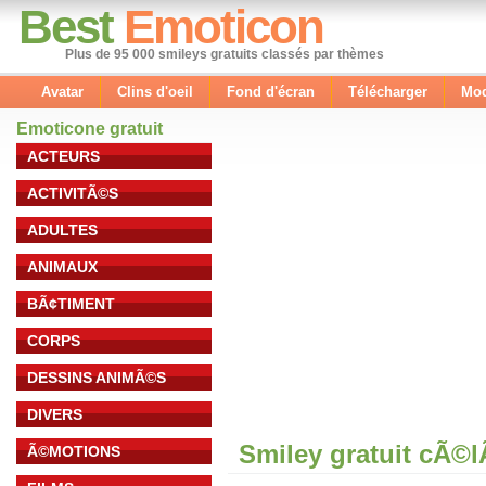
Best
Emoticon
Plus de 95 000 smileys gratuits classés par thèmes
Avatar
Clins d'oeil
Fond d'écran
Télécharger
Mod
Emoticone gratuit
ACTEURS
ACTIVITÃ©S
ADULTES
ANIMAUX
BÃ¢TIMENT
CORPS
DESSINS ANIMÃ©S
DIVERS
Smiley gratuit cÃ©
Ã©MOTIONS