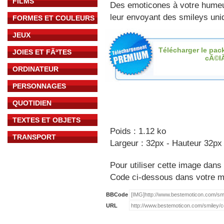
FILMS
Des emoticones à votre hume
leur envoyant des smileys uniq
FORMES ET COULEURS
JEUX
Télécharger le pac
JOIES ET FÃªTES
cÃ©l
ORDINATEUR
PERSONNAGES
QUOTIDIEN
TEXTES ET OBJETS
Poids : 1.12 ko
TRANSPORT
Largeur : 32px - Hauteur 32px
Pour utiliser cette image dans 
Code ci-dessous dans votre 
BBCode
URL