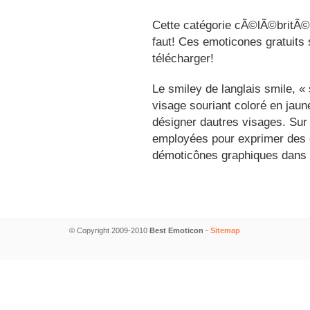
Cette catégorie cÃ©lÃ©britÃ©s
faut! Ces emoticones gratuits 
télécharger!
Le smiley de langlais smile, 
visage souriant coloré en jau
désigner dautres visages. Sur
employées pour exprimer des é
démoticônes graphiques dans 
© Copyright 2009-2010
Best Emoticon
-
Sitemap