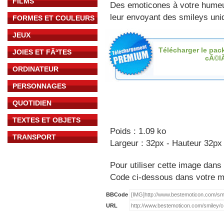
FILMS
Des emoticones à votre hume
leur envoyant des smileys uniq
FORMES ET COULEURS
JEUX
Télécharger le pac
JOIES ET FÃªTES
cÃ©l
ORDINATEUR
PERSONNAGES
QUOTIDIEN
TEXTES ET OBJETS
Poids : 1.09 ko
TRANSPORT
Largeur : 32px - Hauteur 32px
Pour utiliser cette image dans 
Code ci-dessous dans votre 
BBCode
URL