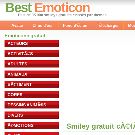
Best
Emoticon
Plus de 95 000 smileys gratuits classés par thèmes
Avatar
Clins d'oeil
Fond d'écran
Télécharger
Mod
Emoticone gratuit
ACTEURS
ACTIVITÃ©S
ADULTES
ANIMAUX
BÃ¢TIMENT
CORPS
DESSINS ANIMÃ©S
DIVERS
Smiley gratuit cÃ©
Ã©MOTIONS