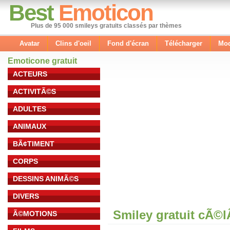
Best
Emoticon
Plus de 95 000 smileys gratuits classés par thèmes
Avatar
Clins d'oeil
Fond d'écran
Télécharger
Mod
Emoticone gratuit
ACTEURS
ACTIVITÃ©S
ADULTES
ANIMAUX
BÃ¢TIMENT
CORPS
DESSINS ANIMÃ©S
DIVERS
Smiley gratuit cÃ©
Ã©MOTIONS