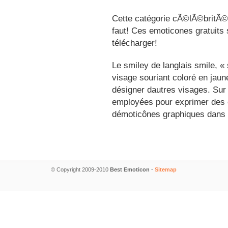
Cette catégorie cÃ©lÃ©britÃ©s
faut! Ces emoticones gratuits 
télécharger!
Le smiley de langlais smile, 
visage souriant coloré en jau
désigner dautres visages. Sur
employées pour exprimer des é
démoticônes graphiques dans 
© Copyright 2009-2010
Best Emoticon
-
Sitemap