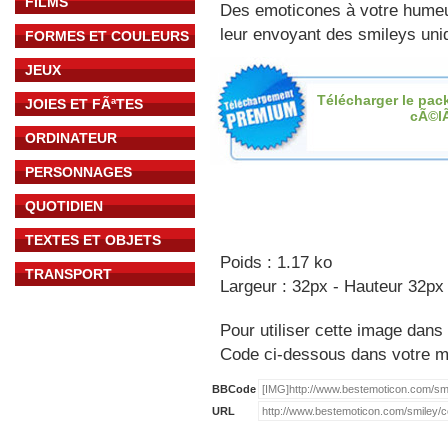
FILMS
Des emoticones à votre hume
leur envoyant des smileys uniq
FORMES ET COULEURS
JEUX
Télécharger le pac
JOIES ET FÃªTES
cÃ©l
ORDINATEUR
PERSONNAGES
QUOTIDIEN
TEXTES ET OBJETS
Poids : 1.17 ko
TRANSPORT
Largeur : 32px - Hauteur 32px
Pour utiliser cette image dans 
Code ci-dessous dans votre 
BBCode
URL