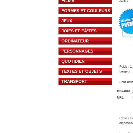
FILMS
drôles.
FORMES ET COULEURS
JEUX
JOIES ET FÃªTES
ORDINATEUR
PERSONNAGES
QUOTIDIEN
Poids : 1
TEXTES ET OBJETS
Largeur :
TRANSPORT
Pour util
BBCode
URL
Cette cat
dispositi