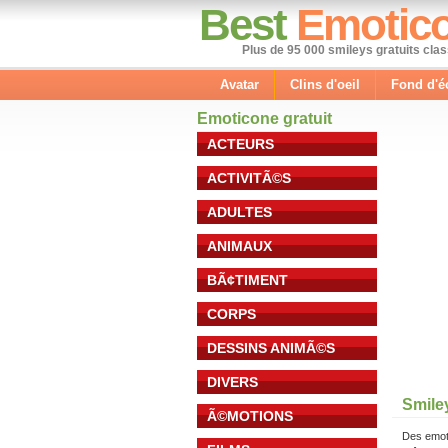
Best
Emotic
Plus de 95 000 smileys gratuits cla
Avatar
Clins d'oeil
Fond d'é
Emoticone gratuit
ACTEURS
ACTIVITÃ©S
ADULTES
ANIMAUX
BÃ¢TIMENT
CORPS
DESSINS ANIMÃ©S
DIVERS
Smile
Ã©MOTIONS
Des emot