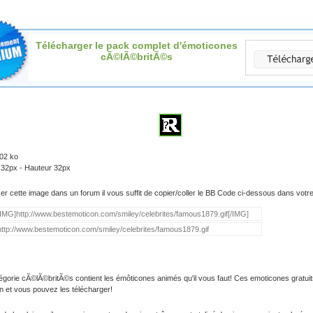
Télécharger le pack complet d'émoticones
cÃ©lÃ©britÃ©s
.02 ko
 32px - Hauteur 32px
iser cette image dans un forum il vous suffit de copier/coller le BB Code ci-dessous dans vot
égorie cÃ©lÃ©britÃ©s contient les émôticones animés qu'il vous faut! Ces emoticones gratuit
on et vous pouvez les télécharger!