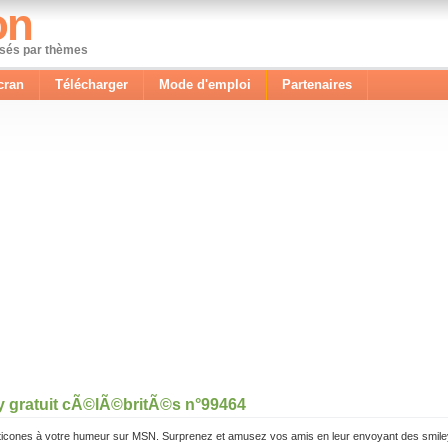
on
ssés par thèmes
cran
Télécharger
Mode d'emploi
Partenaires
y gratuit cÃ©lÃ©britÃ©s n°99464
icones à votre humeur sur MSN. Surprenez et amusez vos amis en leur envoyant des smile