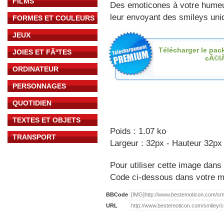
FILMS
Des emoticones à votre hume
leur envoyant des smileys uniq
FORMES ET COULEURS
JEUX
Télécharger le pac
JOIES ET FÃªTES
cÃ©l
ORDINATEUR
PERSONNAGES
QUOTIDIEN
TEXTES ET OBJETS
Poids : 1.07 ko
TRANSPORT
Largeur : 32px - Hauteur 32px
Pour utiliser cette image dans 
Code ci-dessous dans votre 
BBCode
URL