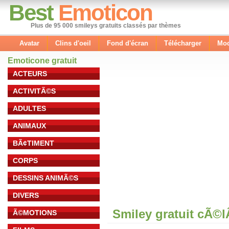
Best
Emoticon
Plus de 95 000 smileys gratuits classés par thèmes
Avatar
Clins d'oeil
Fond d'écran
Télécharger
Mod
Emoticone gratuit
ACTEURS
ACTIVITÃ©S
ADULTES
ANIMAUX
BÃ¢TIMENT
CORPS
DESSINS ANIMÃ©S
DIVERS
Smiley gratuit cÃ©
Ã©MOTIONS