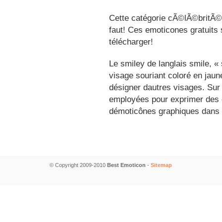
Cette catégorie cÃ©lÃ©britÃ©s
faut! Ces emoticones gratuits 
télécharger!
Le smiley de langlais smile, 
visage souriant coloré en jau
désigner dautres visages. Sur
employées pour exprimer des é
démoticônes graphiques dans 
© Copyright 2009-2010
Best Emoticon
-
Sitemap