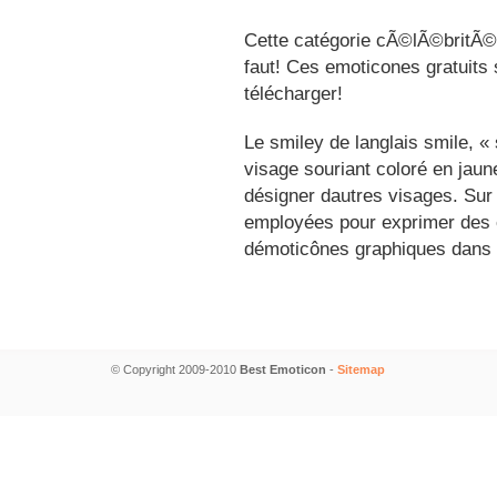
Cette catégorie cÃ©lÃ©britÃ©s
faut! Ces emoticones gratuits 
télécharger!
Le smiley de langlais smile, 
visage souriant coloré en jau
désigner dautres visages. Sur
employées pour exprimer des é
démoticônes graphiques dans 
© Copyright 2009-2010
Best Emoticon
-
Sitemap