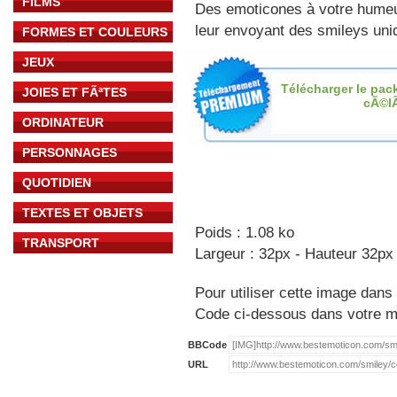
FILMS
Des emoticones à votre hume
leur envoyant des smileys uniq
FORMES ET COULEURS
JEUX
Télécharger le pac
JOIES ET FÃªTES
cÃ©l
ORDINATEUR
PERSONNAGES
QUOTIDIEN
TEXTES ET OBJETS
Poids : 1.08 ko
TRANSPORT
Largeur : 32px - Hauteur 32px
Pour utiliser cette image dans 
Code ci-dessous dans votre 
BBCode
URL