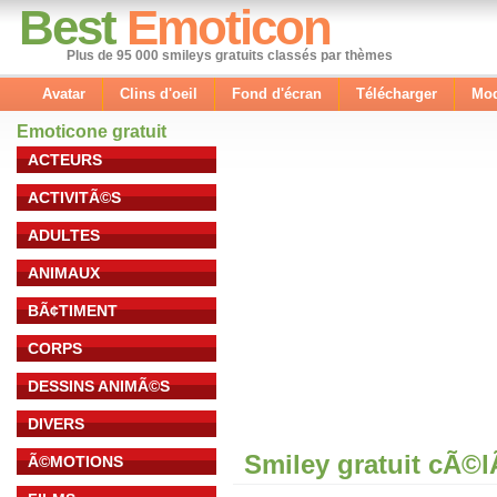
Best
Emoticon
Plus de 95 000 smileys gratuits classés par thèmes
Avatar
Clins d'oeil
Fond d'écran
Télécharger
Mod
Emoticone gratuit
ACTEURS
ACTIVITÃ©S
ADULTES
ANIMAUX
BÃ¢TIMENT
CORPS
DESSINS ANIMÃ©S
DIVERS
Smiley gratuit cÃ©
Ã©MOTIONS