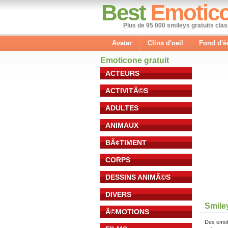
Best
Emotic
Plus de 95 000 smileys gratuits cla
Avatar
Clins d'oeil
Fond d'é
Emoticone gratuit
ACTEURS
ACTIVITÃ©S
ADULTES
ANIMAUX
BÃ¢TIMENT
CORPS
DESSINS ANIMÃ©S
DIVERS
Smile
Ã©MOTIONS
Des emot