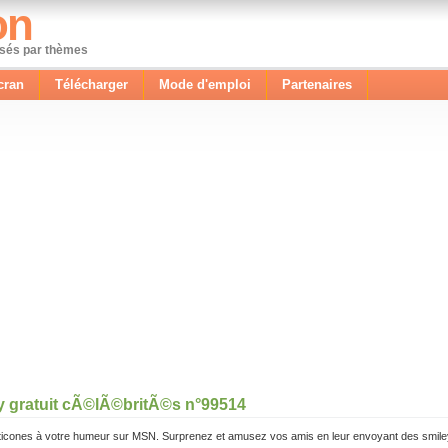
on
ssés par thèmes
cran
Télécharger
Mode d'emploi
Partenaires
y gratuit cÃ©lÃ©britÃ©s n°99514
icones à votre humeur sur MSN. Surprenez et amusez vos amis en leur envoyant des smile