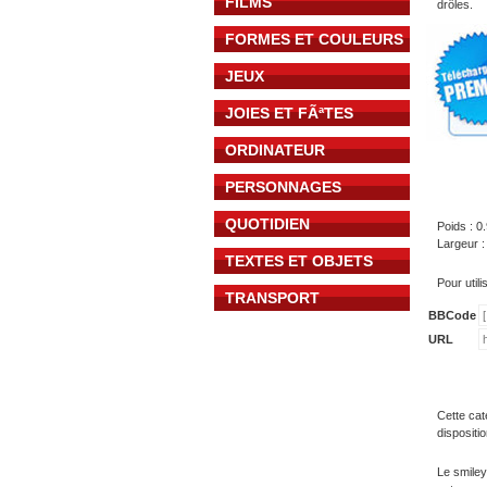
FILMS
drôles.
FORMES ET COULEURS
JEUX
JOIES ET FÃªTES
ORDINATEUR
PERSONNAGES
QUOTIDIEN
Poids : 0
Largeur :
TEXTES ET OBJETS
Pour util
TRANSPORT
BBCode
URL
Cette cat
dispositi
Le smiley