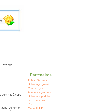
re message.
Partenaires
Police d'écriture
Déblocage gratuit
Courrier type
Annonces gratuites
s sont mis à votre
Debloquer portable
Jeux cadeaux
Prix
n jaune. Le terme
Manuel PHP