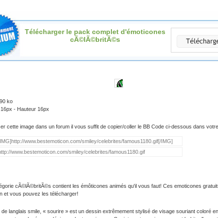
Télécharger le pack complet d'émoticones
cÃ©lÃ©britÃ©s
.90 ko
 16px - Hauteur 16px
iser cette image dans un forum il vous suffit de copier/coller le BB Code ci-dessous dans vot
égorie cÃ©lÃ©britÃ©s contient les émôticones animés qu'il vous faut! Ces emoticones gratuit
on et vous pouvez les télécharger!
 de langlais smile, « sourire » est un dessin extrêmement stylisé de visage souriant coloré e