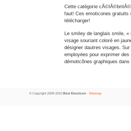
Cette catégorie cÃ©lÃ©britÃ©s
faut! Ces emoticones gratuits 
télécharger!
Le smiley de langlais smile, 
visage souriant coloré en jau
désigner dautres visages. Sur
employées pour exprimer des é
démoticônes graphiques dans 
© Copyright 2009-2010
Best Emoticon
-
Sitemap