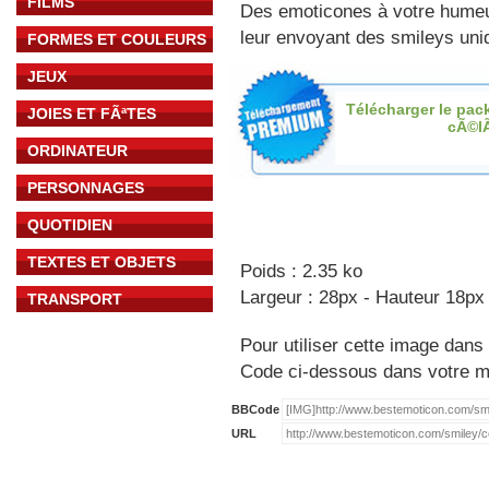
FILMS
Des emoticones à votre hume
leur envoyant des smileys uniq
FORMES ET COULEURS
JEUX
Télécharger le pac
JOIES ET FÃªTES
cÃ©l
ORDINATEUR
PERSONNAGES
QUOTIDIEN
TEXTES ET OBJETS
Poids : 2.35 ko
Largeur : 28px - Hauteur 18px
TRANSPORT
Pour utiliser cette image dans 
Code ci-dessous dans votre 
BBCode
URL