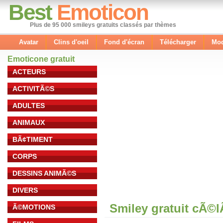
Best
Emoticon
Plus de 95 000 smileys gratuits classés par thèmes
Avatar
Clins d'oeil
Fond d'écran
Télécharger
Mod
Emoticone gratuit
ACTEURS
ACTIVITÃ©S
ADULTES
ANIMAUX
BÃ¢TIMENT
CORPS
DESSINS ANIMÃ©S
DIVERS
Smiley gratuit cÃ©
Ã©MOTIONS