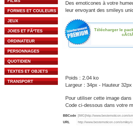
FILMS
Des emoticones à votre hume
leur envoyant des smileys uniq
FORMES ET COULEURS
JEUX
Télécharger le pac
JOIES ET FÃªTES
cÃ©l
ORDINATEUR
PERSONNAGES
QUOTIDIEN
TEXTES ET OBJETS
Poids : 2.04 ko
TRANSPORT
Largeur : 34px - Hauteur 32px
Pour utiliser cette image dans 
Code ci-dessous dans votre 
BBCode
URL