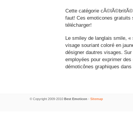
Cette catégorie cÃ©lÃ©britÃ©s
faut! Ces emoticones gratuits 
télécharger!
Le smiley de langlais smile, 
visage souriant coloré en jau
désigner dautres visages. Sur
employées pour exprimer des é
démoticônes graphiques dans 
© Copyright 2009-2010
Best Emoticon
-
Sitemap