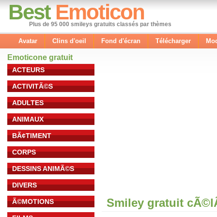
Best
Emoticon
Plus de 95 000 smileys gratuits classés par thèmes
Avatar
Clins d'oeil
Fond d'écran
Télécharger
Mod
Emoticone gratuit
ACTEURS
ACTIVITÃ©S
ADULTES
ANIMAUX
BÃ¢TIMENT
CORPS
DESSINS ANIMÃ©S
DIVERS
Smiley gratuit cÃ©
Ã©MOTIONS