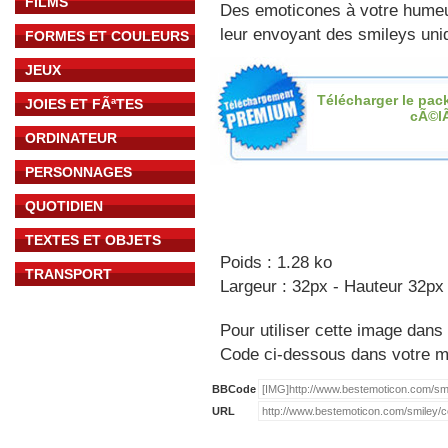
FILMS
Des emoticones à votre hume
leur envoyant des smileys uniq
FORMES ET COULEURS
JEUX
Télécharger le pac
JOIES ET FÃªTES
cÃ©l
ORDINATEUR
PERSONNAGES
QUOTIDIEN
TEXTES ET OBJETS
Poids : 1.28 ko
TRANSPORT
Largeur : 32px - Hauteur 32px
Pour utiliser cette image dans 
Code ci-dessous dans votre 
BBCode
URL