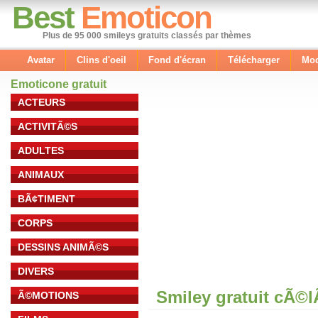
Best
Emoticon
Plus de 95 000 smileys gratuits classés par thèmes
Avatar
Clins d'oeil
Fond d'écran
Télécharger
Mod
Emoticone gratuit
ACTEURS
ACTIVITÃ©S
ADULTES
ANIMAUX
BÃ¢TIMENT
CORPS
DESSINS ANIMÃ©S
DIVERS
Smiley gratuit cÃ©
Ã©MOTIONS