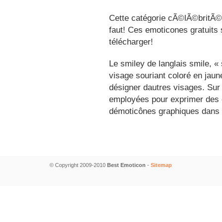
Cette catégorie cÃ©lÃ©britÃ©s
faut! Ces emoticones gratuits 
télécharger!
Le smiley de langlais smile, 
visage souriant coloré en jau
désigner dautres visages. Sur
employées pour exprimer des é
démoticônes graphiques dans 
© Copyright 2009-2010
Best Emoticon
-
Sitemap