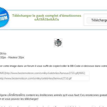
Télécharger le pack complet d'émoticones
cÃ©lÃ©britÃ©s
.09 ko
 32px - Hauteur 32px
iser cette image dans un forum il vous suffit de copier/coller le BB Code ci-dessous dans vot
égorie cÃ©lÃ©britÃ©s contient les émôticones animés qu'il vous faut! Ces emoticones gratuit
on et vous pouvez les télécharger!