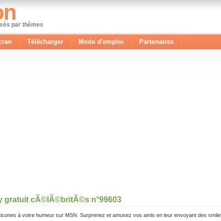
on
ssés par thèmes
cran
Télécharger
Mode d'emploi
Partenaires
y gratuit cÃ©lÃ©britÃ©s n°99603
icones à votre humeur sur MSN. Surprenez et amusez vos amis en leur envoyant des smile