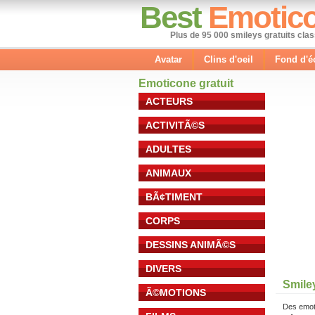
Best
Emotic
Plus de 95 000 smileys gratuits cla
Avatar
Clins d'oeil
Fond d'é
Emoticone gratuit
ACTEURS
ACTIVITÃ©S
ADULTES
ANIMAUX
BÃ¢TIMENT
CORPS
DESSINS ANIMÃ©S
DIVERS
Smile
Ã©MOTIONS
Des emot