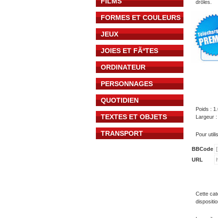
FILMS
drôles.
FORMES ET COULEURS
JEUX
JOIES ET FÃªTES
ORDINATEUR
PERSONNAGES
QUOTIDIEN
Poids : 1
TEXTES ET OBJETS
Largeur :
TRANSPORT
Pour util
BBCode
URL
Cette cat
dispositi