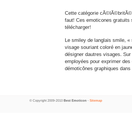
Cette catégorie cÃ©lÃ©britÃ©s
faut! Ces emoticones gratuits 
télécharger!
Le smiley de langlais smile, 
visage souriant coloré en jau
désigner dautres visages. Sur
employées pour exprimer des é
démoticônes graphiques dans 
© Copyright 2009-2010
Best Emoticon
-
Sitemap