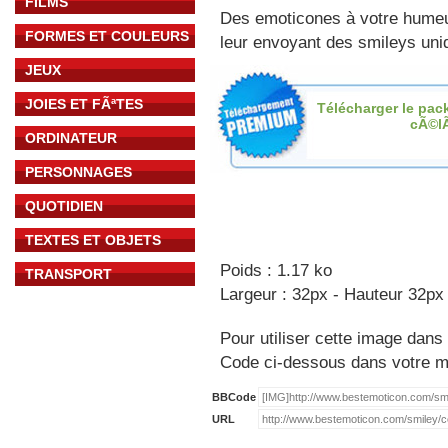
FILMS
Des emoticones à votre hume
FORMES ET COULEURS
leur envoyant des smileys uniq
JEUX
JOIES ET FÃªTES
Télécharger le pac
cÃ©l
ORDINATEUR
PERSONNAGES
QUOTIDIEN
TEXTES ET OBJETS
Poids : 1.17 ko
TRANSPORT
Largeur : 32px - Hauteur 32px
Pour utiliser cette image dans 
Code ci-dessous dans votre 
BBCode
URL