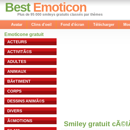
Best
Emoticon
Plus de 95 000 smileys gratuits classés par thèmes
Avatar
Clins d'oeil
Fond d'écran
Télécharger
Mod
Emoticone gratuit
ACTEURS
ACTIVITÃ©S
ADULTES
ANIMAUX
BÃ¢TIMENT
CORPS
DESSINS ANIMÃ©S
DIVERS
Ã©MOTIONS
Smiley gratuit cÃ©