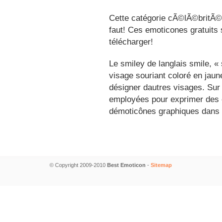
Cette catégorie cÃ©lÃ©britÃ©s
faut! Ces emoticones gratuits 
télécharger!
Le smiley de langlais smile, 
visage souriant coloré en jau
désigner dautres visages. Sur
employées pour exprimer des é
démoticônes graphiques dans 
© Copyright 2009-2010
Best Emoticon
-
Sitemap