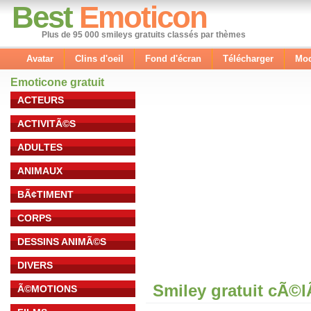
Best
Emoticon
Plus de 95 000 smileys gratuits classés par thèmes
Avatar
Clins d'oeil
Fond d'écran
Télécharger
Mod
Emoticone gratuit
ACTEURS
ACTIVITÃ©S
ADULTES
ANIMAUX
BÃ¢TIMENT
CORPS
DESSINS ANIMÃ©S
DIVERS
Smiley gratuit cÃ©
Ã©MOTIONS