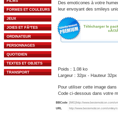
FILMS
Des emoticones à votre hume
leur envoyant des smileys uniq
FORMES ET COULEURS
JEUX
Télécharger le pac
JOIES ET FÃªTES
cÃ©l
ORDINATEUR
PERSONNAGES
QUOTIDIEN
TEXTES ET OBJETS
Poids : 1.08 ko
TRANSPORT
Largeur : 32px - Hauteur 32px
Pour utiliser cette image dans 
Code ci-dessous dans votre 
BBCode
URL