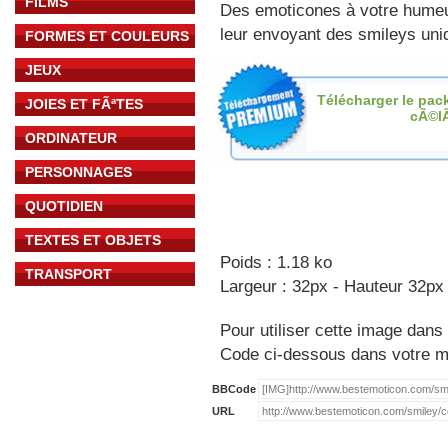
FILMS
Des emoticones à votre hume
leur envoyant des smileys uniq
FORMES ET COULEURS
JEUX
Télécharger le pac
JOIES ET FÃªTES
cÃ©l
ORDINATEUR
PERSONNAGES
QUOTIDIEN
TEXTES ET OBJETS
Poids : 1.18 ko
TRANSPORT
Largeur : 32px - Hauteur 32px
Pour utiliser cette image dans 
Code ci-dessous dans votre 
BBCode
URL