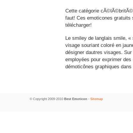
Cette catégorie cÃ©lÃ©britÃ©s
faut! Ces emoticones gratuits 
télécharger!
Le smiley de langlais smile, 
visage souriant coloré en jau
désigner dautres visages. Sur
employées pour exprimer des é
démoticônes graphiques dans 
© Copyright 2009-2010
Best Emoticon
-
Sitemap