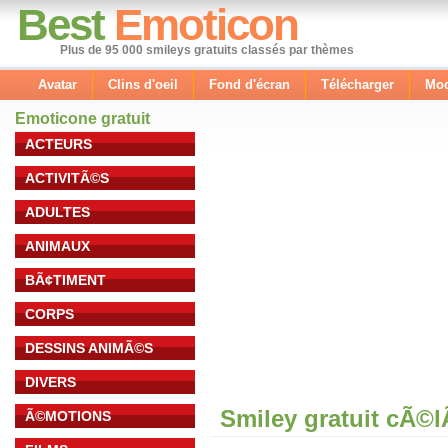
Best
Emoticon
Plus de 95 000 smileys gratuits classés par thèmes
Avatar
Clins d'oeil
Fond d'écran
Télécharger
Mod
Emoticone gratuit
ACTEURS
ACTIVITÃ©S
ADULTES
ANIMAUX
BÃ¢TIMENT
CORPS
DESSINS ANIMÃ©S
DIVERS
Smiley gratuit cÃ©
Ã©MOTIONS