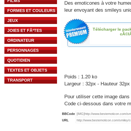
FILMS
Des emoticones à votre hume
leur envoyant des smileys uniq
FORMES ET COULEURS
JEUX
Télécharger le pac
JOIES ET FÃªTES
cÃ©l
ORDINATEUR
PERSONNAGES
QUOTIDIEN
TEXTES ET OBJETS
Poids : 1.20 ko
TRANSPORT
Largeur : 32px - Hauteur 32px
Pour utiliser cette image dans 
Code ci-dessous dans votre 
BBCode
URL