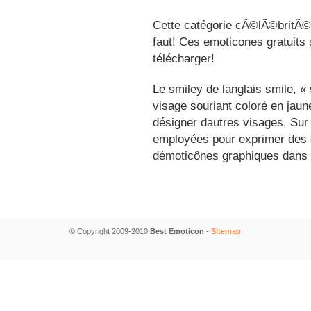
Cette catégorie cÃ©lÃ©britÃ©s
faut! Ces emoticones gratuits 
télécharger!
Le smiley de langlais smile, 
visage souriant coloré en jau
désigner dautres visages. Sur
employées pour exprimer des é
démoticônes graphiques dans 
© Copyright 2009-2010
Best Emoticon
-
Sitemap