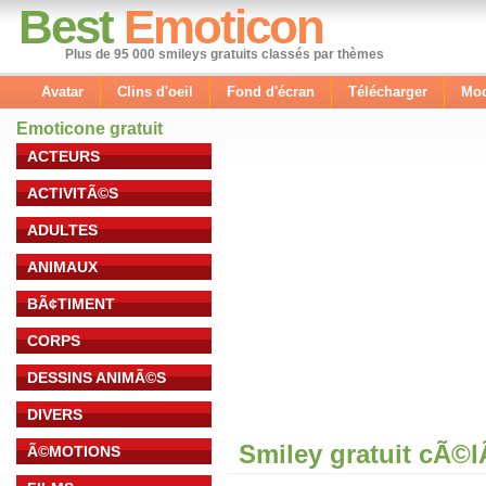
Best
Emoticon
Plus de 95 000 smileys gratuits classés par thèmes
Avatar
Clins d'oeil
Fond d'écran
Télécharger
Mod
Emoticone gratuit
ACTEURS
ACTIVITÃ©S
ADULTES
ANIMAUX
BÃ¢TIMENT
CORPS
DESSINS ANIMÃ©S
DIVERS
Smiley gratuit cÃ©
Ã©MOTIONS