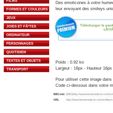
FILMS
Des emoticones à votre hume
leur envoyant des smileys uniq
FORMES ET COULEURS
JEUX
Télécharger le pac
JOIES ET FÃªTES
cÃ©l
ORDINATEUR
PERSONNAGES
QUOTIDIEN
TEXTES ET OBJETS
Poids : 0.92 ko
Largeur : 16px - Hauteur 16px
TRANSPORT
Pour utiliser cette image dans 
Code ci-dessous dans votre 
BBCode
URL