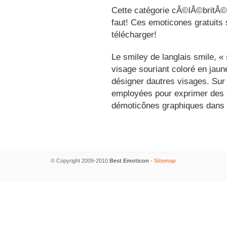
Cette catégorie cÃ©lÃ©britÃ©s
faut! Ces emoticones gratuits 
télécharger!
Le smiley de langlais smile, 
visage souriant coloré en jau
désigner dautres visages. Sur
employées pour exprimer des é
démoticônes graphiques dans 
© Copyright 2009-2010
Best Emoticon
-
Sitemap