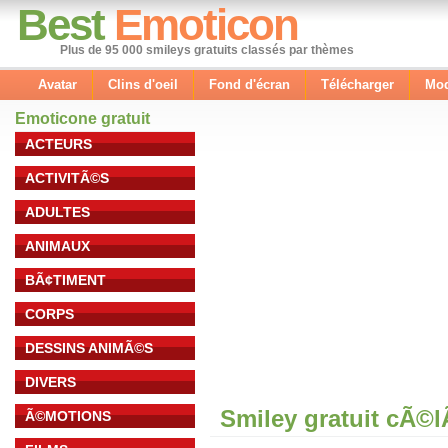
Best
Emoticon
Plus de 95 000 smileys gratuits classés par thèmes
Avatar
Clins d'oeil
Fond d'écran
Télécharger
Mod
Emoticone gratuit
ACTEURS
ACTIVITÃ©S
ADULTES
ANIMAUX
BÃ¢TIMENT
CORPS
DESSINS ANIMÃ©S
DIVERS
Smiley gratuit cÃ©
Ã©MOTIONS