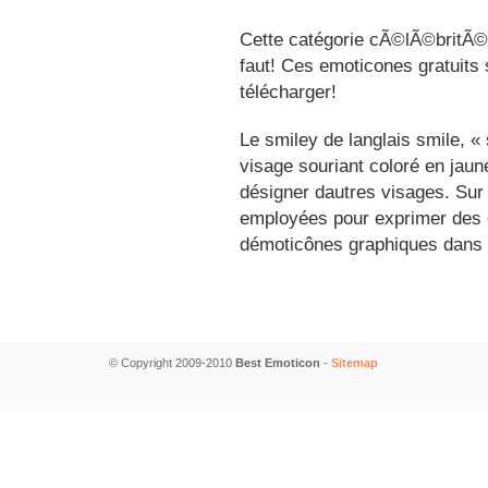
Cette catégorie cÃ©lÃ©britÃ©s
faut! Ces emoticones gratuits 
télécharger!
Le smiley de langlais smile, 
visage souriant coloré en jau
désigner dautres visages. Sur
employées pour exprimer des é
démoticônes graphiques dans 
© Copyright 2009-2010
Best Emoticon
-
Sitemap