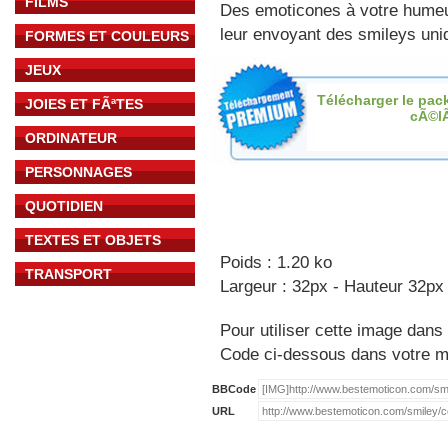
FILMS
Des emoticones à votre hume
leur envoyant des smileys uniq
FORMES ET COULEURS
JEUX
Télécharger le pac
JOIES ET FÃªTES
cÃ©l
ORDINATEUR
PERSONNAGES
QUOTIDIEN
TEXTES ET OBJETS
Poids : 1.20 ko
TRANSPORT
Largeur : 32px - Hauteur 32px
Pour utiliser cette image dans 
Code ci-dessous dans votre 
BBCode
URL