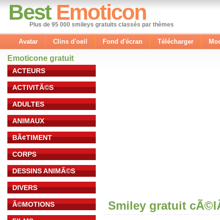
Best
Emoticon
Plus de 95 000 smileys gratuits classés par thèmes
Avatar
Clins d'oeil
Fond d'écran
Télécharger
Mod
Emoticone gratuit
ACTEURS
ACTIVITÃ©S
ADULTES
ANIMAUX
BÃ¢TIMENT
CORPS
DESSINS ANIMÃ©S
DIVERS
Smiley gratuit cÃ©
Ã©MOTIONS