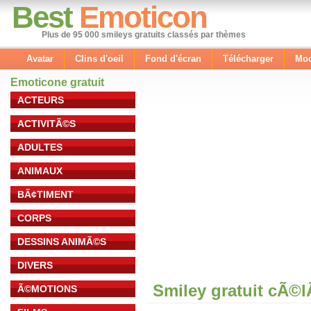
Best
Emoticon
Plus de 95 000 smileys gratuits classés par thèmes
Avatar
Clins d'oeil
Fond d'écran
Télécharger
Mod
Emoticone gratuit
ACTEURS
ACTIVITÃ©S
ADULTES
ANIMAUX
BÃ¢TIMENT
CORPS
DESSINS ANIMÃ©S
DIVERS
Smiley gratuit cÃ©
Ã©MOTIONS