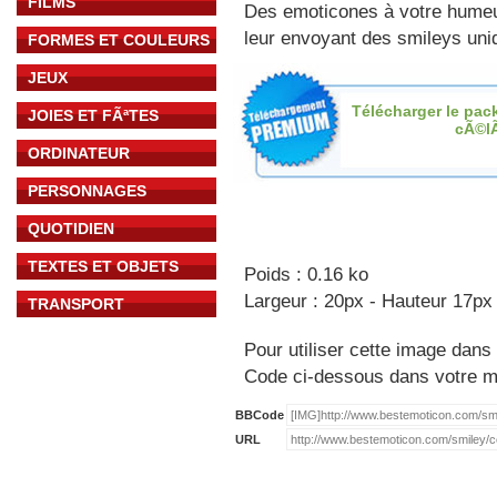
FILMS
Des emoticones à votre hume
leur envoyant des smileys uniq
FORMES ET COULEURS
JEUX
Télécharger le pac
JOIES ET FÃªTES
cÃ©l
ORDINATEUR
PERSONNAGES
QUOTIDIEN
TEXTES ET OBJETS
Poids : 0.16 ko
Largeur : 20px - Hauteur 17px
TRANSPORT
Pour utiliser cette image dans 
Code ci-dessous dans votre 
BBCode
URL