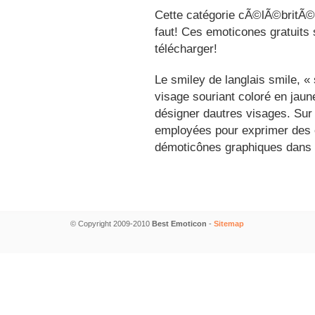
Cette catégorie cÃ©lÃ©britÃ©s
faut! Ces emoticones gratuits 
télécharger!
Le smiley de langlais smile, 
visage souriant coloré en jau
désigner dautres visages. Sur
employées pour exprimer des é
démoticônes graphiques dans 
© Copyright 2009-2010
Best Emoticon
-
Sitemap