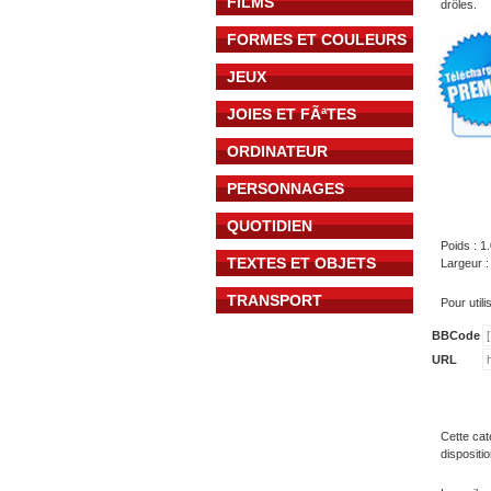
FILMS
drôles.
FORMES ET COULEURS
JEUX
JOIES ET FÃªTES
ORDINATEUR
PERSONNAGES
QUOTIDIEN
Poids : 1
TEXTES ET OBJETS
Largeur :
TRANSPORT
Pour util
BBCode
URL
Cette cat
dispositi