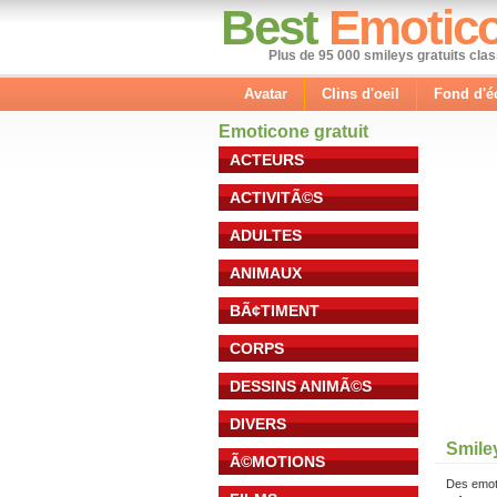
Best
Emotic
Plus de 95 000 smileys gratuits cla
Avatar
Clins d'oeil
Fond d'é
Emoticone gratuit
ACTEURS
ACTIVITÃ©S
ADULTES
ANIMAUX
BÃ¢TIMENT
CORPS
DESSINS ANIMÃ©S
DIVERS
Smile
Ã©MOTIONS
Des emot