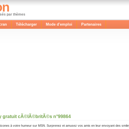
on
ssés par thèmes
cran
Télécharger
Mode d'emploi
Partenaires
y gratuit cÃ©lÃ©britÃ©s n°99864
icones à votre humeur sur MSN. Surprenez et amusez vos amis en leur envoyant des smile