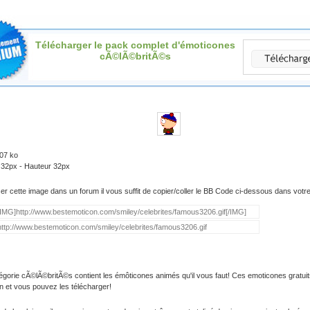
Télécharger le pack complet d'émoticones
cÃ©lÃ©britÃ©s
.07 ko
 32px - Hauteur 32px
iser cette image dans un forum il vous suffit de copier/coller le BB Code ci-dessous dans vot
égorie cÃ©lÃ©britÃ©s contient les émôticones animés qu'il vous faut! Ces emoticones gratuit
on et vous pouvez les télécharger!