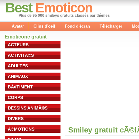
Best
Emoticon
Plus de 95 000 smileys gratuits classés par thèmes
Avatar
Clins d'oeil
Fond d'écran
Télécharger
Mod
Emoticone gratuit
ACTEURS
ACTIVITÃ©S
ADULTES
ANIMAUX
BÃ¢TIMENT
CORPS
DESSINS ANIMÃ©S
DIVERS
Smiley gratuit cÃ©
Ã©MOTIONS