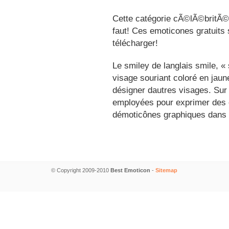
Cette catégorie cÃ©lÃ©britÃ©s
faut! Ces emoticones gratuits 
télécharger!
Le smiley de langlais smile, 
visage souriant coloré en jau
désigner dautres visages. Sur
employées pour exprimer des é
démoticônes graphiques dans 
© Copyright 2009-2010
Best Emoticon
-
Sitemap