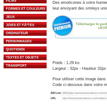
FILMS
Des emoticones à votre hume
leur envoyant des smileys uniq
FORMES ET COULEURS
JEUX
Télécharger le pac
JOIES ET FÃªTES
cÃ©l
ORDINATEUR
PERSONNAGES
QUOTIDIEN
TEXTES ET OBJETS
Poids : 1.29 ko
TRANSPORT
Largeur : 32px - Hauteur 32px
Pour utiliser cette image dans 
Code ci-dessous dans votre 
BBCode
URL