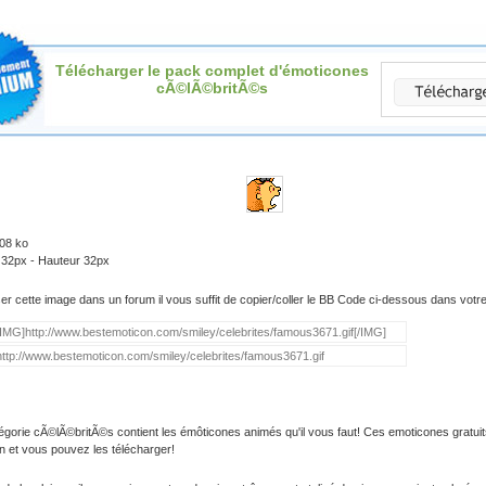
Télécharger le pack complet d'émoticones
cÃ©lÃ©britÃ©s
.08 ko
 32px - Hauteur 32px
iser cette image dans un forum il vous suffit de copier/coller le BB Code ci-dessous dans vot
égorie cÃ©lÃ©britÃ©s contient les émôticones animés qu'il vous faut! Ces emoticones gratuit
on et vous pouvez les télécharger!