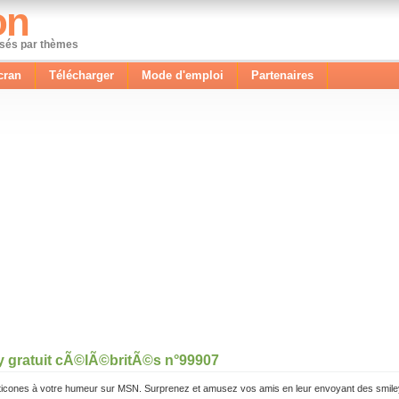
on
ssés par thèmes
cran
Télécharger
Mode d'emploi
Partenaires
y gratuit cÃ©lÃ©britÃ©s n°99907
icones à votre humeur sur MSN. Surprenez et amusez vos amis en leur envoyant des smile