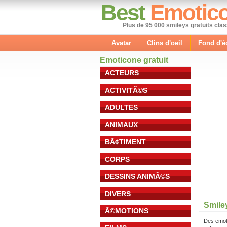
Best
Emotic
Plus de 95 000 smileys gratuits cla
Avatar
Clins d'oeil
Fond d'é
Emoticone gratuit
ACTEURS
ACTIVITÃ©S
ADULTES
ANIMAUX
BÃ¢TIMENT
CORPS
DESSINS ANIMÃ©S
DIVERS
Smile
Ã©MOTIONS
Des emot