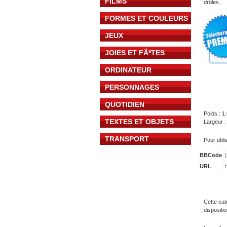
FILMS
drôles.
FORMES ET COULEURS
JEUX
JOIES ET FÃªTES
ORDINATEUR
PERSONNAGES
QUOTIDIEN
Poids : 1
TEXTES ET OBJETS
Largeur :
TRANSPORT
Pour util
BBCode
URL
Cette cat
dispositi