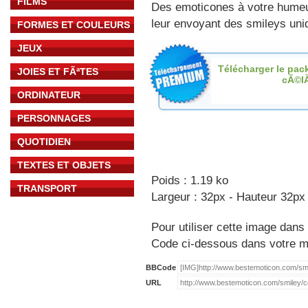
FILMS
Des emoticones à votre hume
leur envoyant des smileys uniq
FORMES ET COULEURS
JEUX
Télécharger le pac
JOIES ET FÃªTES
cÃ©l
ORDINATEUR
PERSONNAGES
QUOTIDIEN
TEXTES ET OBJETS
Poids : 1.19 ko
TRANSPORT
Largeur : 32px - Hauteur 32px
Pour utiliser cette image dans 
Code ci-dessous dans votre 
BBCode
URL