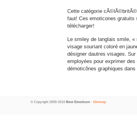
Cette catégorie cÃ©lÃ©britÃ©s
faut! Ces emoticones gratuits 
télécharger!
Le smiley de langlais smile, 
visage souriant coloré en jau
désigner dautres visages. Sur
employées pour exprimer des é
démoticônes graphiques dans 
© Copyright 2009-2010
Best Emoticon
-
Sitemap