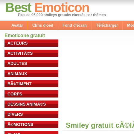
Best
Emoticon
Plus de 95 000 smileys gratuits classés par thèmes
Avatar
Clins d'oeil
Fond d'écran
Télécharger
Mod
Emoticone gratuit
ACTEURS
ACTIVITÃ©S
ADULTES
ANIMAUX
BÃ¢TIMENT
CORPS
DESSINS ANIMÃ©S
DIVERS
Smiley gratuit cÃ©
Ã©MOTIONS