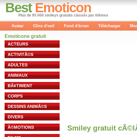
Best
Emoticon
Plus de 95 000 smileys gratuits classés par thèmes
Avatar
Clins d'oeil
Fond d'écran
Télécharger
Mod
Emoticone gratuit
ACTEURS
ACTIVITÃ©S
ADULTES
ANIMAUX
BÃ¢TIMENT
CORPS
DESSINS ANIMÃ©S
DIVERS
Smiley gratuit cÃ©
Ã©MOTIONS