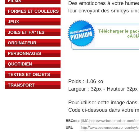
FILMS
Des emoticones à votre hume
leur envoyant des smileys uniq
FORMES ET COULEURS
JEUX
Télécharger le pac
JOIES ET FÃªTES
cÃ©l
ORDINATEUR
PERSONNAGES
QUOTIDIEN
TEXTES ET OBJETS
Poids : 1.06 ko
TRANSPORT
Largeur : 32px - Hauteur 32px
Pour utiliser cette image dans 
Code ci-dessous dans votre 
BBCode
URL