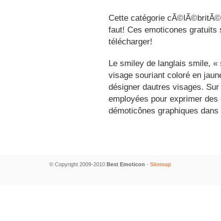
Cette catégorie cÃ©lÃ©britÃ©s
faut! Ces emoticones gratuits 
télécharger!
Le smiley de langlais smile, 
visage souriant coloré en jau
désigner dautres visages. Sur
employées pour exprimer des é
démoticônes graphiques dans 
© Copyright 2009-2010
Best Emoticon
-
Sitemap