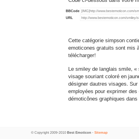
Code ci-dessous dans votre 
BBCode
URL
Cette catégorie simpson conti
emoticones gratuits sont mis à
télécharger!
Le smiley de langlais smile, 
visage souriant coloré en jau
désigner dautres visages. Sur
employées pour exprimer des é
démoticônes graphiques dans 
© Copyright 2009-2010
Best Emoticon
-
Sitemap