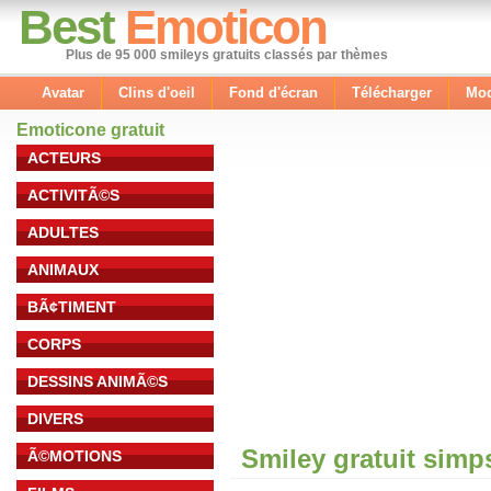
Best
Emoticon
Plus de 95 000 smileys gratuits classés par thèmes
Avatar
Clins d'oeil
Fond d'écran
Télécharger
Mod
Emoticone gratuit
ACTEURS
ACTIVITÃ©S
ADULTES
ANIMAUX
BÃ¢TIMENT
CORPS
DESSINS ANIMÃ©S
DIVERS
Smiley gratuit sim
Ã©MOTIONS