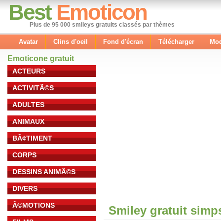
Best
Emoticon
Plus de 95 000 smileys gratuits classés par thèmes
Avatar
Clins d'oeil
Fond d'écran
Télécharger
Mod
Emoticone gratuit
ACTEURS
ACTIVITÃ©S
ADULTES
ANIMAUX
BÃ¢TIMENT
CORPS
DESSINS ANIMÃ©S
DIVERS
Ã©MOTIONS
Smiley gratuit sim