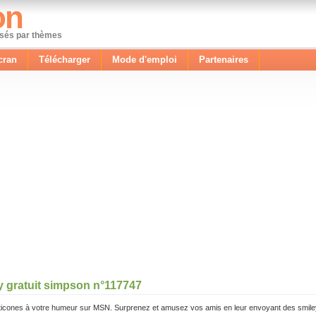
on
ssés par thèmes
cran
Télécharger
Mode d'emploi
Partenaires
y gratuit simpson n°117747
icones à votre humeur sur MSN. Surprenez et amusez vos amis en leur envoyant des smile