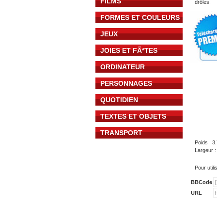
FILMS
drôles.
FORMES ET COULEURS
JEUX
JOIES ET FÃªTES
ORDINATEUR
PERSONNAGES
QUOTIDIEN
TEXTES ET OBJETS
TRANSPORT
Poids : 3
Largeur 
Pour util
BBCode
URL