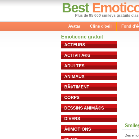
Best
Emotic
Plus de 95 000 smileys gratuits cla
Avatar
Clins d'oeil
Fond d'é
Emoticone gratuit
ACTEURS
ACTIVITÃ©S
ADULTES
ANIMAUX
BÃ¢TIMENT
CORPS
DESSINS ANIMÃ©S
DIVERS
Smile
Ã©MOTIONS
Des emot