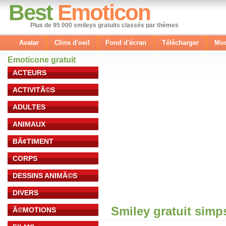
Best
Emoticon
Plus de 95 000 smileys gratuits classés par thèmes
Avatar
Clins d'oeil
Fond d'écran
Télécharger
Mod
Emoticone gratuit
ACTEURS
ACTIVITÃ©S
ADULTES
ANIMAUX
BÃ¢TIMENT
CORPS
DESSINS ANIMÃ©S
DIVERS
Smiley gratuit sim
Ã©MOTIONS