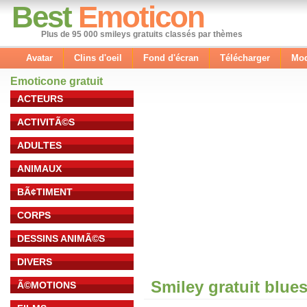
Best
Emoticon
Plus de 95 000 smileys gratuits classés par thèmes
Avatar
Clins d'oeil
Fond d'écran
Télécharger
Mod
Emoticone gratuit
ACTEURS
ACTIVITÃ©S
ADULTES
ANIMAUX
BÃ¢TIMENT
CORPS
DESSINS ANIMÃ©S
DIVERS
Smiley gratuit blue
Ã©MOTIONS