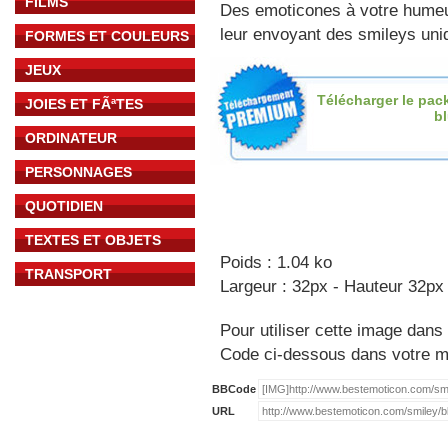
FILMS
Des emoticones à votre hume
leur envoyant des smileys uniq
FORMES ET COULEURS
JEUX
Télécharger le pac
JOIES ET FÃªTES
b
ORDINATEUR
PERSONNAGES
QUOTIDIEN
TEXTES ET OBJETS
Poids : 1.04 ko
TRANSPORT
Largeur : 32px - Hauteur 32px
Pour utiliser cette image dans 
Code ci-dessous dans votre 
BBCode
URL