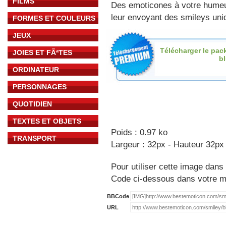
FILMS
Des emoticones à votre hume
leur envoyant des smileys uniq
FORMES ET COULEURS
JEUX
Télécharger le pac
JOIES ET FÃªTES
b
ORDINATEUR
PERSONNAGES
QUOTIDIEN
TEXTES ET OBJETS
Poids : 0.97 ko
TRANSPORT
Largeur : 32px - Hauteur 32px
Pour utiliser cette image dans 
Code ci-dessous dans votre 
BBCode
URL