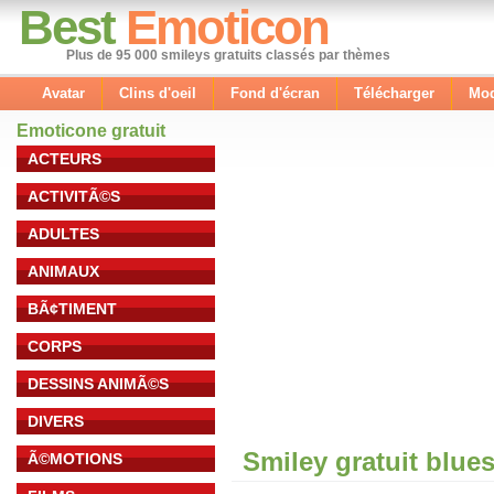
Best
Emoticon
Plus de 95 000 smileys gratuits classés par thèmes
Avatar
Clins d'oeil
Fond d'écran
Télécharger
Mod
Emoticone gratuit
ACTEURS
ACTIVITÃ©S
ADULTES
ANIMAUX
BÃ¢TIMENT
CORPS
DESSINS ANIMÃ©S
DIVERS
Smiley gratuit blue
Ã©MOTIONS