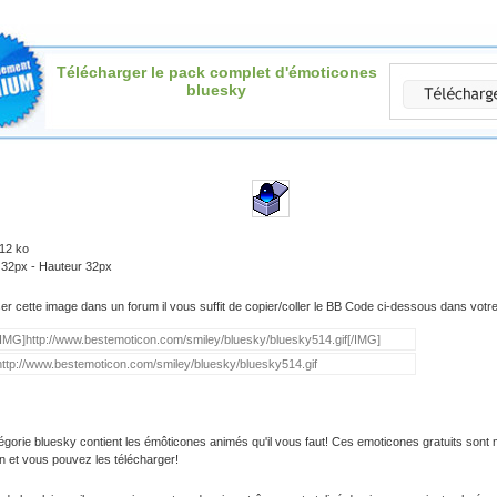
Télécharger le pack complet d'émoticones
bluesky
.12 ko
 32px - Hauteur 32px
iser cette image dans un forum il vous suffit de copier/coller le BB Code ci-dessous dans vot
égorie bluesky contient les émôticones animés qu'il vous faut! Ces emoticones gratuits sont 
on et vous pouvez les télécharger!