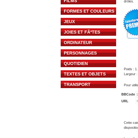
FILMS
drôles.
FORMES ET COULEURS
JEUX
JOIES ET FÃªTES
ORDINATEUR
PERSONNAGES
QUOTIDIEN
Poids : 1
TEXTES ET OBJETS
Largeur :
TRANSPORT
Pour util
BBCode
URL
Cette cat
dispositi