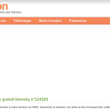
on
ssés par thèmes
cran
Télécharger
Mode d'emploi
Partenaires
y gratuit bluesky n°124183
icones à votre humeur sur MSN. Surprenez et amusez vos amis en leur envoyant des smile