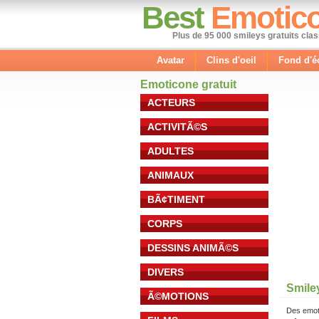
Best
Emotic
Plus de 95 000 smileys gratuits cla
Avatar
Clins d'oeil
Fond d'é
Emoticone gratuit
ACTEURS
ACTIVITÃ©S
ADULTES
ANIMAUX
BÃ¢TIMENT
CORPS
DESSINS ANIMÃ©S
DIVERS
Smile
Ã©MOTIONS
Des emot