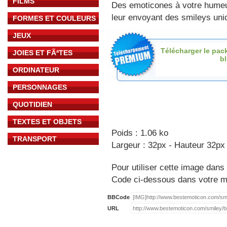
FILMS
Des emoticones à votre hume
leur envoyant des smileys uniq
FORMES ET COULEURS
JEUX
Télécharger le pac
JOIES ET FÃªTES
b
ORDINATEUR
PERSONNAGES
QUOTIDIEN
TEXTES ET OBJETS
Poids : 1.06 ko
TRANSPORT
Largeur : 32px - Hauteur 32px
Pour utiliser cette image dans 
Code ci-dessous dans votre 
BBCode
URL