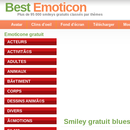
Best
Emoticon
Plus de 95 000 smileys gratuits classés par thèmes
Avatar
Clins d'oeil
Fond d'écran
Télécharger
Mod
Emoticone gratuit
ACTEURS
ACTIVITÃ©S
ADULTES
ANIMAUX
BÃ¢TIMENT
CORPS
DESSINS ANIMÃ©S
DIVERS
Smiley gratuit blue
Ã©MOTIONS