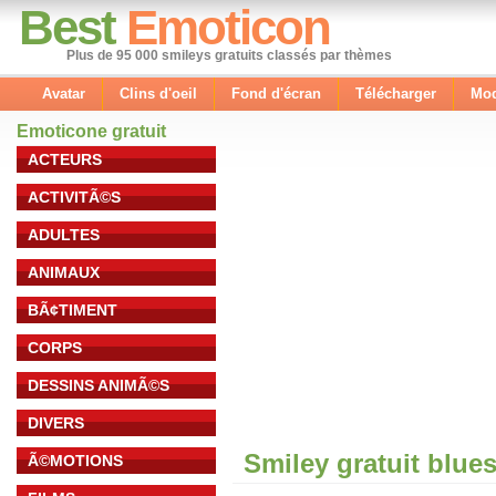
Best
Emoticon
Plus de 95 000 smileys gratuits classés par thèmes
Avatar
Clins d'oeil
Fond d'écran
Télécharger
Mod
Emoticone gratuit
ACTEURS
ACTIVITÃ©S
ADULTES
ANIMAUX
BÃ¢TIMENT
CORPS
DESSINS ANIMÃ©S
DIVERS
Smiley gratuit blue
Ã©MOTIONS