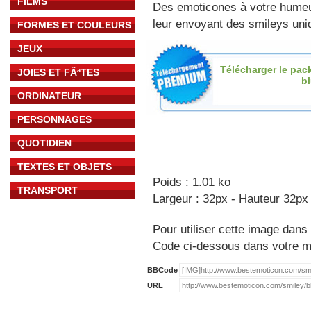
FILMS
Des emoticones à votre hume
leur envoyant des smileys uniq
FORMES ET COULEURS
JEUX
Télécharger le pac
JOIES ET FÃªTES
b
ORDINATEUR
PERSONNAGES
QUOTIDIEN
TEXTES ET OBJETS
Poids : 1.01 ko
TRANSPORT
Largeur : 32px - Hauteur 32px
Pour utiliser cette image dans 
Code ci-dessous dans votre 
BBCode
URL